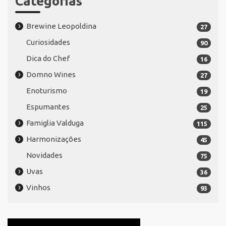
Categorias
Brewine Leopoldina
27
Curiosidades
90
Dica do Chef
16
Domno Wines
27
Enoturismo
19
Espumantes
25
Famiglia Valduga
115
Harmonizações
45
Novidades
75
Uvas
36
Vinhos
93