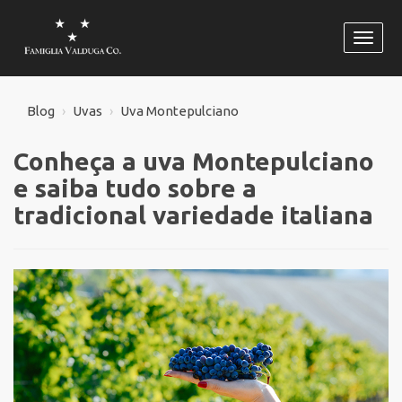
Habili
naveg
Blog
Uvas
Uva Montepulciano
Conheça a uva Montepulciano
e saiba tudo sobre a
tradicional variedade italiana