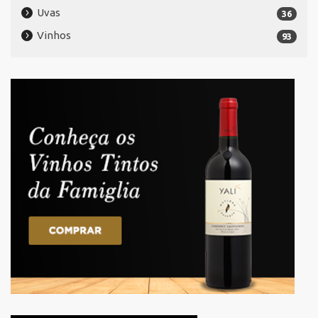
Uvas
36
Vinhos
93