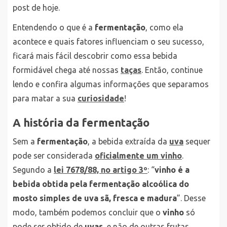
post de hoje.
Entendendo o que é a
fermentação
, como ela
acontece e quais fatores influenciam o seu sucesso,
ficará mais fácil descobrir como essa bebida
formidável chega até nossas
taças
. Então, continue
lendo e confira algumas informações que separamos
para matar a sua
curiosidade
!
A história da fermentação
Sem a
fermentação
, a bebida extraída da
uva
sequer
pode ser considerada
oficialmente um vinho
.
Segundo a
lei 7678/88, no artigo 3º
: “
vinho é a
bebida obtida pela fermentação alcoólica do
mosto simples de uva sã, fresca e madura
”. Desse
modo, também podemos concluir que o
vinho
só
pode ser obtido de
uvas
, e não de outras frutas.