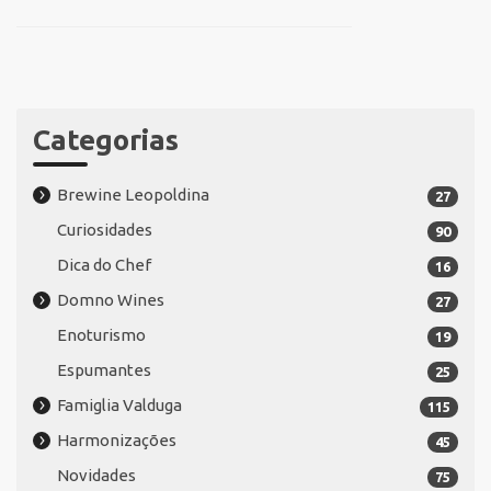
Categorias
Brewine Leopoldina
27
Curiosidades
90
Dica do Chef
16
Domno Wines
27
Enoturismo
19
Espumantes
25
Famiglia Valduga
115
Harmonizações
45
Novidades
75