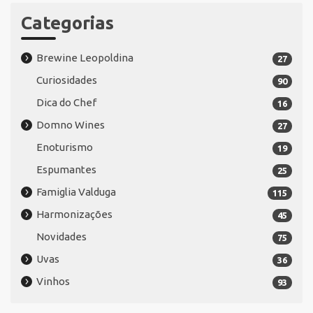
Categorias
Brewine Leopoldina
27
Curiosidades
90
Dica do Chef
16
Domno Wines
27
Enoturismo
19
Espumantes
25
Famiglia Valduga
115
Harmonizações
45
Novidades
75
Uvas
36
Vinhos
93