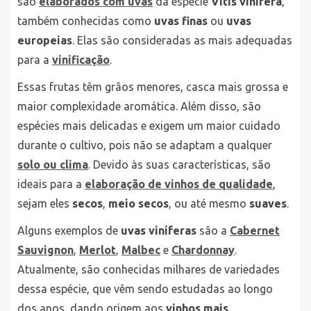
são
elaborados com uvas
da espécie
Vitis vinifera
,
também conhecidas como
uvas finas
ou
uvas
europeias
. Elas são consideradas as mais adequadas
para a
vinificação
.
Essas frutas têm grãos menores, casca mais grossa e
maior complexidade aromática. Além disso, são
espécies mais delicadas e exigem um maior cuidado
durante o cultivo, pois não se adaptam a qualquer
solo ou clima
. Devido às suas características, são
ideais para a
elaboração de vinhos de qualidade
,
sejam eles
secos
,
meio secos
, ou até mesmo
suaves
.
Alguns exemplos de
uvas viníferas
são a
Cabernet
Sauvignon
,
Merlot
,
Malbec
e
Chardonnay
.
Atualmente, são conhecidas milhares de variedades
dessa espécie, que vêm sendo estudadas ao longo
dos anos, dando origem aos
vinhos mais