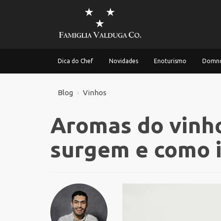
Dica do Chef
Novidades
Enoturismo
Domno
Blog
Vinhos
Aromas do vinh
surgem e como i