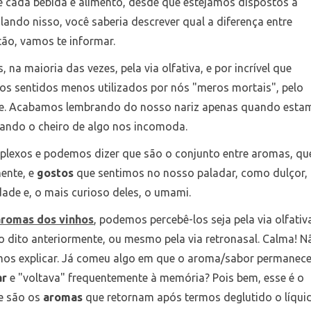
 cada bebida e alimento, desde que estejamos dispostos a
alando nisso, você saberia descrever qual a diferença entre
tão, vamos te informar.
 na maioria das vezes, pela via olfativa, e por incrível que
dos sentidos menos utilizados por nós "meros mortais", pelo
e. Acabamos lembrando do nosso nariz apenas quando esta
ndo o cheiro de algo nos incomoda.
lexos e podemos dizer que são o conjunto entre aromas, qu
ente, e
gostos
que sentimos no nosso paladar, como dulçor,
dade e, o mais curioso deles, o umami.
aromas dos vinhos
, podemos percebê-los seja pela via olfativ
mo dito anteriormente, ou mesmo pela via retronasal. Calma! N
vamos explicar. Já comeu algo em que o aroma/sabor permanec
ar
e "voltava" frequentemente à memória? Pois bem, esse é o
e são os
aromas
que retornam após termos deglutido o líqui