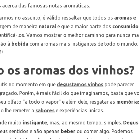
s acerca das famosas notas aromáticas.
rmos no assunto, é válido ressaltar que todos os
aromas e
rgem de maneira
natural
e que a maior parte dos
consumido
entificá-los. Vamos mostrar o melhor caminho para nunca ma
ação à
bebida
com aromas mais instigantes de todo o mundo.
á!
o os aromas dos vinhos?
sutis no momento em que
degustamos vinhos
pode parecer
engraçado. Porém, é mais fácil do que imaginamos, basta que v
seu olfato "a todo o vapor" e além dele, resgatar as
memória
ão lhe remeter a
sabores
e experiências únicas.
ade muito
instigante
, mas, ao mesmo tempo, simples.
Degus
seus sentidos e não apenas
beber
ou comer algo. Podemos