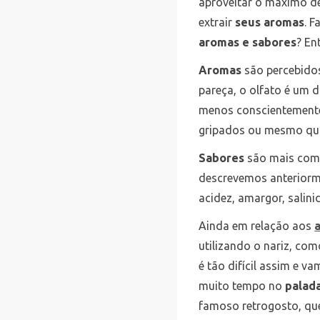
aproveitar o máximo de
extrair
seus aromas
. F
aromas e sabores
? En
Aromas
são percebidos,
pareça, o olfato é um 
menos conscientement
gripados ou mesmo qua
Sabores
são mais comp
descrevemos anteriorm
acidez, amargor, salini
Ainda em relação aos
utilizando o nariz, co
é tão difícil assim e 
muito tempo no
palad
famoso retrogosto, qu