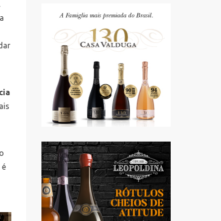
.
ia
dar
o
cia
is
no
 é