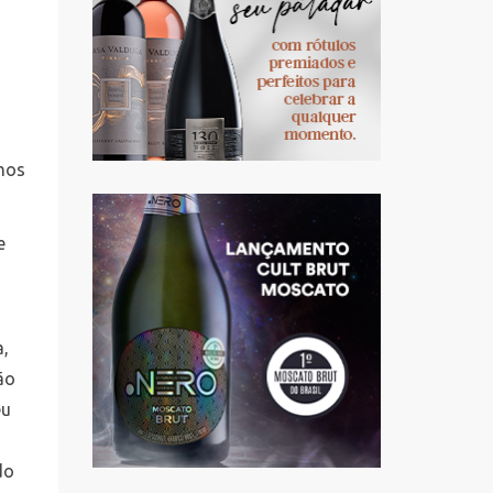
mos
e
a,
ão
eu
do