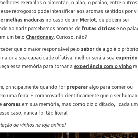
melhores exemplos o pimentão, o alho, o pepino, entre outros
, esse retrogosto pode intensificar aos aromas sentidos por v
vermelhas maduras
no caso de um
Merlot
, ou podem ser
 onde no nariz percebemos aromas de
frutas cítricas
e no pala
 em um belo
Chardonnay
. Curioso, não?
ceber que o maior responsável pelo
sabor
de algo é o própri
 maior a sua capacidade olfativa, melhor será a sua
experiên
queça essa memória para tornar a
experiência com o vinho
ma
re, principalmente quando for
preparar
algo para comer ou
m uma feira. É comprovado cientificamente que o ser huma
de
aromas
em sua memória, mas como diz o ditado, "cada um
sse caso, nunca foi tão literal.
leção de vinhos na loja online!