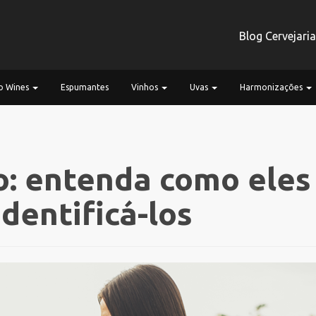
Blog Cervejari
 Wines
Espumantes
Vinhos
Uvas
Harmonizações
o: entenda como eles
dentificá-los