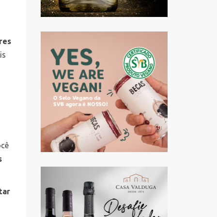
res
is
ocê
s
tar