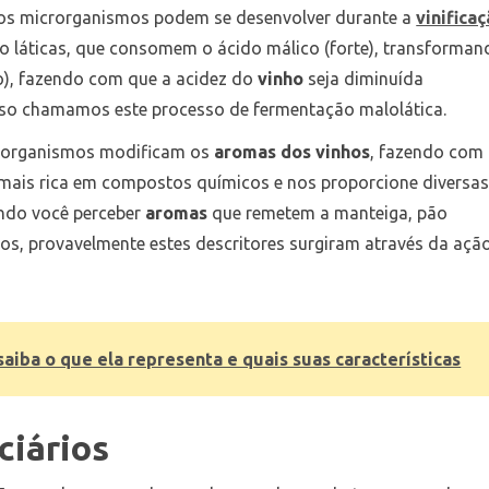
tros microrganismos podem se desenvolver durante a
vinifica
o láticas, que consomem o ácido málico (forte), transforman
co), fazendo com que a acidez do
vinho
seja diminuída
isso chamamos este processo de fermentação malolática.
crorganismos modificam os
aromas dos vinhos
, fazendo com
mais rica em compostos químicos e nos proporcione diversa
ando você perceber
aromas
que remetem a manteiga, pão
ijos, provavelmente estes descritores surgiram através da açã
saiba o que ela representa e quais suas características
ciários