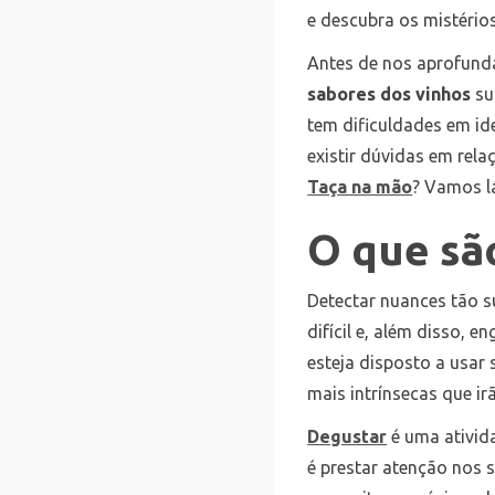
e descubra os mistério
Antes de nos aprofunda
sabores dos vinhos
su
tem dificuldades em id
existir dúvidas em rel
Taça na mão
? Vamos l
O que sã
Detectar nuances tão 
difícil e, além disso, 
esteja disposto a usar 
mais intrínsecas que ir
Degustar
é uma ativid
é prestar atenção nos 