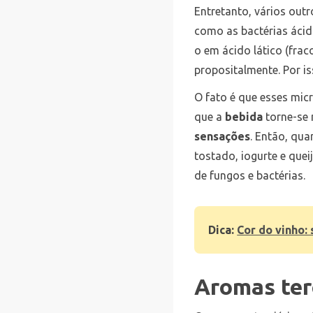
Entretanto, vários ou
como as bactérias ácid
o em ácido lático (fra
propositalmente. Por 
O fato é que esses mi
que a
bebida
torne-se 
sensações
. Então, qu
tostado, iogurte e que
de fungos e bactérias.
Dica:
Cor do vinho: 
Aromas ter