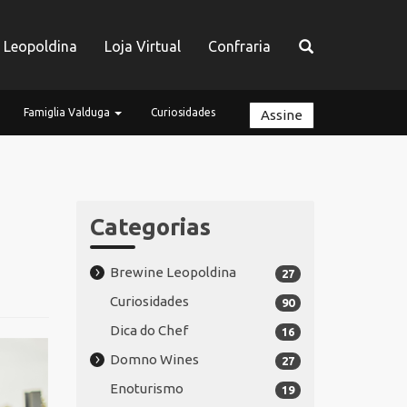
a Leopoldina
Loja Virtual
Confraria
Famiglia Valduga
Curiosidades
Assine
Categorias
Brewine Leopoldina
27
Curiosidades
90
Dica do Chef
16
Domno Wines
27
Enoturismo
19