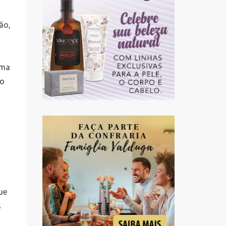
o
ão,
rma
no
s
ue
s