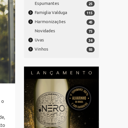
Espumantes
25
Famiglia Valduga
115
Harmonizações
45
Novidades
75
Uvas
36
Vinhos
93
 o
de,
xto