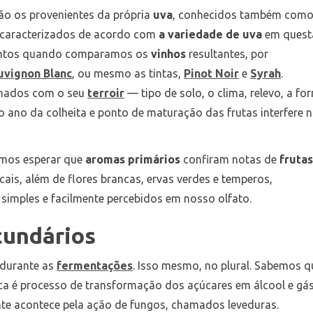
ão os provenientes da própria
uva
, conhecidos também com
 caracterizados de acordo com
a variedade de uva
em quest
tintos quando comparamos os
vinhos
resultantes, por
uvignon Blanc
, ou mesmo as tintas,
Pinot Noir
e
Syrah
.
onados com o seu
terroir
— tipo de solo, o clima, relevo, a fo
 o ano da colheita e ponto de maturação das frutas interfere 
emos esperar que
aromas primários
confiram notas de
fruta
picais, além de flores brancas, ervas verdes e temperos,
 simples e facilmente percebidos em nosso olfato.
cundários
 durante as
fermentações
. Isso mesmo, no plural. Sabemos q
ca é processo de transformação dos açúcares em álcool e gá
te acontece pela ação de fungos, chamados leveduras.