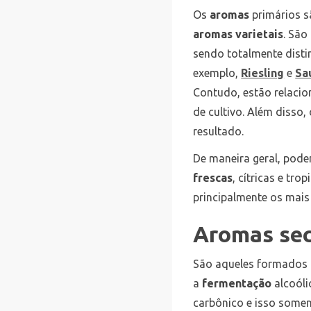
Os
aromas
primários s
aromas varietais
. São
sendo totalmente dis
exemplo,
Riesling
e
Sa
Contudo, estão relaci
de cultivo. Além disso,
resultado.
De maneira geral, pod
frescas
, cítricas e tro
principalmente os mais
Aromas se
São aqueles formados
a
fermentação
alcoóli
carbônico e isso somen