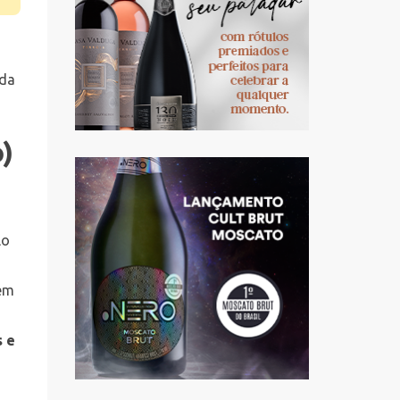
ada
)
lo
ém
s e