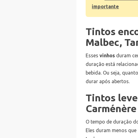
importante
Tintos enc
Malbec, Ta
Esses
vinhos
duram ce
duração está relacion
bebida. Ou seja, quant
durar após abertos.
Tintos leve
Carménère 
O tempo de duração d
Eles duram menos que