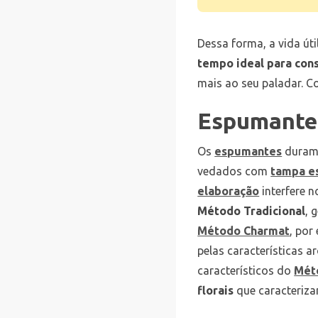
Dessa forma, a vida úti
tempo ideal para con
mais ao seu paladar. Co
Espumantes
Os
espumantes
duram,
vedados com
tampa es
elaboração
interfere n
Método Tradicional
, 
Método Charmat
, por
pelas características 
característicos do
Mét
florais
que caracteriz