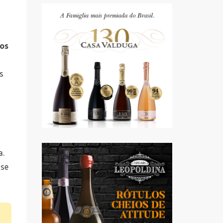
hos
s
a.
-se