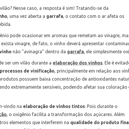
 vilão? Nesse caso, a resposta é sim! Tratando-se da
nho
, uma vez aberta a
garrafa
, o contato com o ar afeta os
ebida.
igênio pode ocasionar em aromas que remetam ao vinagre, ma
 exista vinagre, de fato, o vinho deverá apresentar contamin
vinho
não "avinagra" dentro da
garrafa
, ele simplesmente ox
e ser um vilão durante a
elaboração dos vinhos
. Ele é evita
processos de vinificação
, principalmente em relação aos vi
 produtos possuem baixa concentração de antioxidantes natur
sendo extremamente sensíveis, podendo afetar sua coloração 
em-vindo na
elaboração de vinhos tintos
. Pois durante o
ção
, o oxigênio facilita a transformação dos açúcares. Além
utros elementos que interferem na
qualidade do produto fina