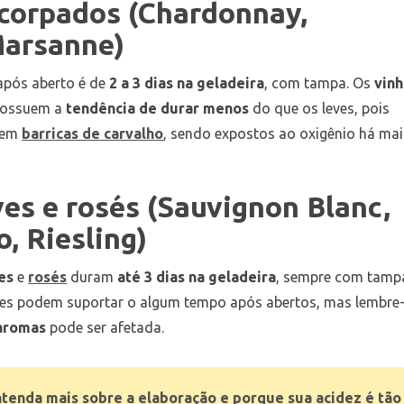
corpados (Chardonnay,
Marsanne)
 após aberto é de
2 a 3 dias na geladeira
, com tampa. Os
vin
ossuem a
tendência de durar menos
do que os leves, pois
 em
barricas de carvalho
, sendo expostos ao oxigênio há mai
ves e rosés (Sauvignon Blanc,
o, Riesling)
es
e
rosés
duram
até 3 dias na geladeira
, sempre com tamp
eles podem suportar o algum tempo após abertos, mas lembre
 aromas
pode ser afetada.
ntenda mais sobre a elaboração e porque sua acidez é tão