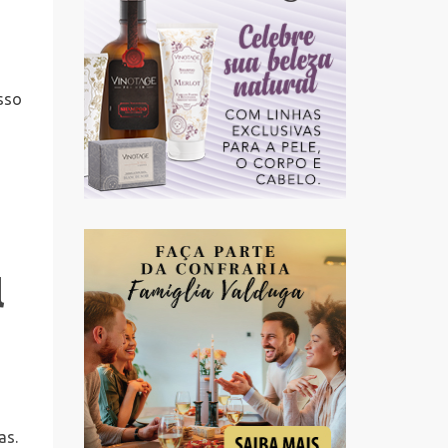
sso
l
as.