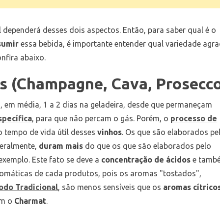
l dependerá desses dois aspectos. Então, para saber qual é o
sumir
essa bebida, é importante entender qual variedade agr
nfira abaixo.
 (Champagne, Cava, Prosecco
 em média, 1 a 2 dias na geladeira, desde que permaneçam
pecífica
, para que não percam o gás. Porém, o
processo de
o tempo de vida útil desses
vinhos
. Os que são elaborados pe
geralmente,
duram mais
do que os que são elaborados pelo
 exemplo. Este fato se deve a
concentração de ácidos
e tamb
aromáticas de cada produtos, pois os aromas "tostados",
odo Tradicional
, são menos sensíveis que os
aromas cítrico
am o
Charmat
.