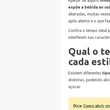
Apesar de alguns
vinh
expõe a bebida ao ox
alteradas, muitas vez
após aberto e o que f
Confira o tempo ideal
interferem nas caracter
Qual o t
cada esti
Existem diferentes
tipo
distintas, podendo ab
açúcar.
Dica:
Como abrir vin