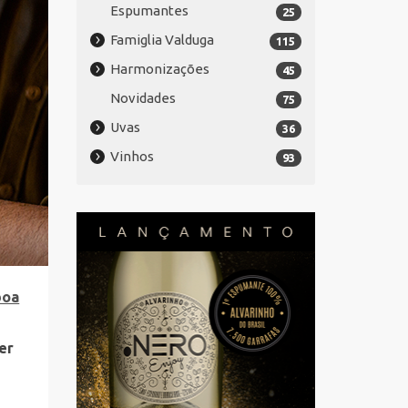
Espumantes
25
Famiglia Valduga
115
Harmonizações
45
Novidades
75
Uvas
36
Vinhos
93
boa
er