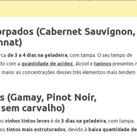
orpados (Cabernet Sauvignon,
nnat)
rca
de 3 a 4 dias na geladeira
, com tampa. O seu tempo de
ado com a
quantidade de acidez
, álcool e
taninos
presentes 
o maior as concentrações desses três elementos mais tendem
s (Gamay, Pinot Noir,
sem carvalho)
os
vinhos tintos leves
é de
3 dias na geladeira
, com tampa.
 os
tintos mais estruturados
, devido à
baixa quantidade d