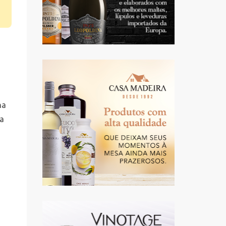
na
 a
e