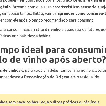
os
poderem ser
guardados por anos, o ato de
abrir a garrafa
igênio
, fazendo com que suas
características sensoriais
se
es, em pouco tempo. Então, vamos
aprender como conservá-
azer com ele após o tempo recomendado para consumo.
 para consumir cada
estilo de vinho
e quais são os fatores qu
ísticas originais dessa bebida.
empo ideal para consumi
lo de vinho após aberto
s de vinhos
e, para cada um deles, também há nomenclatura
ranger desde a
Denominação de Origem
até o residual de
hos sem saca-rolhas? Veja 5 dicas práticas e infalíveis