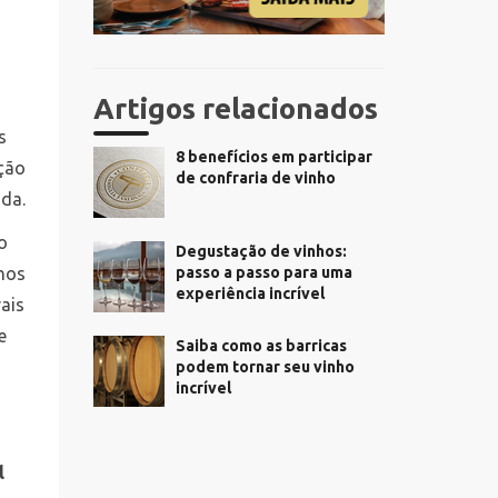
Artigos relacionados
s
8 benefícios em participar
ação
de confraria de vinho
ida.
do
Degustação de vinhos:
passo a passo para uma
nhos
experiência incrível
ais
e
Saiba como as barricas
podem tornar seu vinho
incrível
l