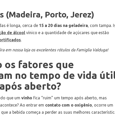
s (Madeira, Porto, Jerez)
as é longa, cerca de
15 a 20 dias na geladeira
, com tampa. I
ção de álcool
vínico e a quantidade de açúcares que estão
ortificados
.
ira em nossa loja os excelentes rótulos da Famiglia Valduga!
o os fatores que
iam no tempo de vida úti
 após aberto?
bido que um
vinho
fica “ruim” um tempo após aberto, mas
 acontece? Ao entrar em
contato com o oxigênio
, ocorre um
 que a bebida começa a perder as suas melhores característic