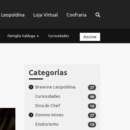
a Leopoldina
Loja Virtual
Confraria
Famiglia Valduga
Curiosidades
Assine
Categorias
Brewine Leopoldina
27
Curiosidades
90
Dica do Chef
16
Domno Wines
27
Enoturismo
19