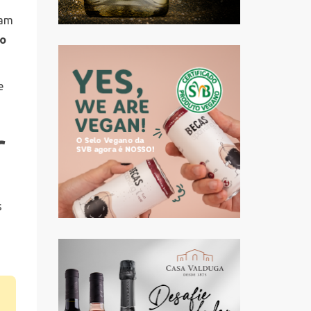
jam
lo
e
r
?
s