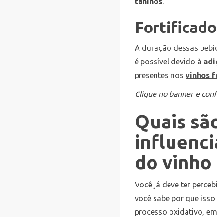
taninos
.
Fortificado
A duração dessas bebid
é possível devido à
adi
presentes nos
vinhos f
Clique no banner e conf
Quais sã
influenc
do vinho
Você já deve ter perce
você sabe por que isso
processo oxidativo, em