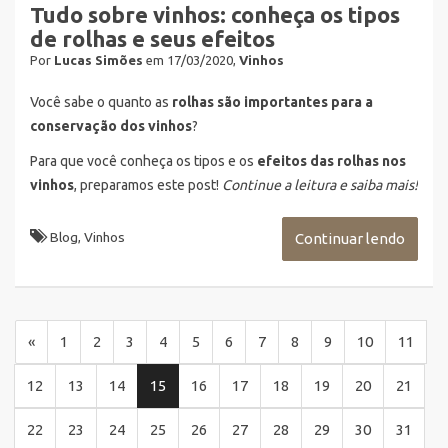
Tudo sobre vinhos: conheça os tipos
de rolhas e seus efeitos
Por
Lucas Simões
em 17/03/2020,
Vinhos
Você sabe o quanto as
rolhas
são importantes para a
conservação dos vinhos
?
Para que você conheça os tipos e os
efeitos das rolhas nos
vinhos
, preparamos este post!
Continue a leitura e saiba mais!
Blog
,
Vinhos
Continuar lendo
«
1
2
3
4
5
6
7
8
9
10
11
(current)
12
13
14
15
16
17
18
19
20
21
22
23
24
25
26
27
28
29
30
31