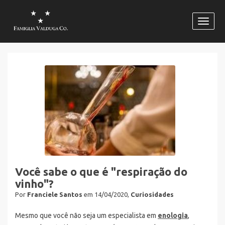
Habili
naveg
Você sabe o que é "respiração do
vinho"?
Por
Franciele Santos
em 14/04/2020,
Curiosidades
Mesmo que você não seja um especialista em
enologia
,