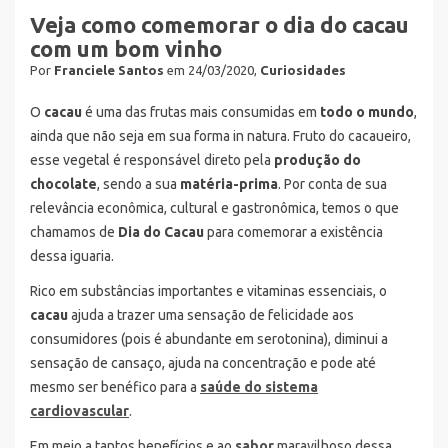
Veja como comemorar o dia do cacau
com um bom vinho
Por
Franciele Santos
em 24/03/2020,
Curiosidades
O
cacau
é uma das frutas mais consumidas em
todo o mundo
,
ainda que não seja em sua forma in natura. Fruto do cacaueiro,
esse vegetal é responsável direto pela
produção do
chocolate
, sendo a sua
matéria-prima
. Por conta de sua
relevância econômica, cultural e gastronômica, temos o que
chamamos de
Dia do Cacau
para comemorar a existência
dessa iguaria.
Rico em substâncias importantes e vitaminas essenciais, o
cacau
ajuda a trazer uma sensação de felicidade aos
consumidores (pois é abundante em serotonina), diminui a
sensação de cansaço, ajuda na concentração e pode até
mesmo ser benéfico para a
saúde do sistema
cardiovascular
.
Em meio a tantos benefícios e ao
sabor
maravilhoso dessa