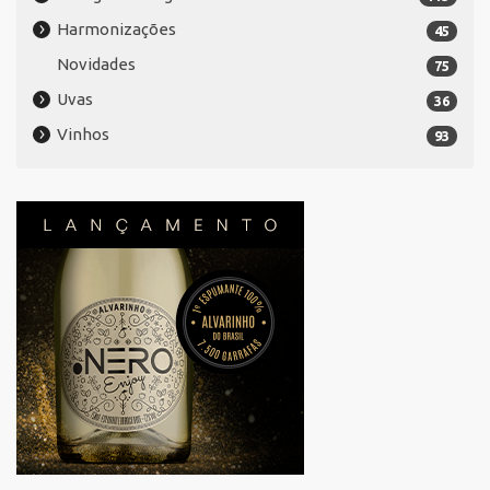
Harmonizações
45
Novidades
75
Uvas
36
Vinhos
93