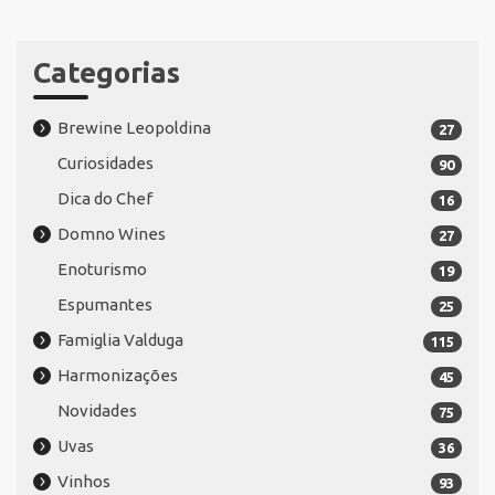
Categorias
Brewine Leopoldina
27
Curiosidades
90
Dica do Chef
16
Domno Wines
27
Enoturismo
19
Espumantes
25
Famiglia Valduga
115
Harmonizações
45
Novidades
75
Uvas
36
Vinhos
93