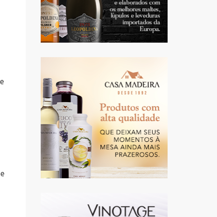
se
ue