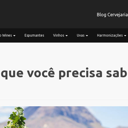
Blog Cervejari
 Wines
Espumantes
Vinhos
Uvas
Harmonizações
 que você precisa sab