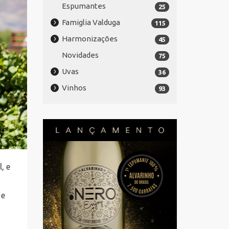
Espumantes
25
Famiglia Valduga
115
Harmonizações
45
Novidades
75
Uvas
36
Vinhos
93
, e
 e