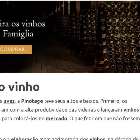
o vinho
as
uvas
, a
Pinotage
teve seus altos e baixos. Primeiro, os
aram com a alta produtividade das videiras e lançaram
vinho
s para colocá-los no
mercado
. O que fez com que não fosse
o e a
elaboração
mais aprimorada dos
vinhos
, na década de