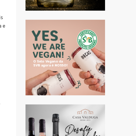
is
a e
s