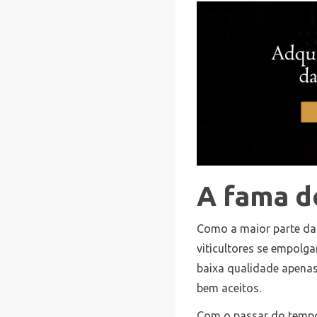
A fama d
Como a maior parte d
viticultores se empolg
baixa qualidade apena
bem aceitos.
Com o passar do temp