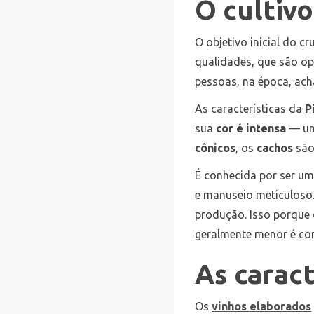
O cultiv
O objetivo inicial do c
qualidades, que são op
pessoas, na época, ac
As características da
P
sua
cor é intensa
— u
cônicos
, os
cachos
são
É conhecida por ser u
e manuseio meticuloso.
produção. Isso porque
geralmente menor é c
As caract
Os
vinhos elaborados