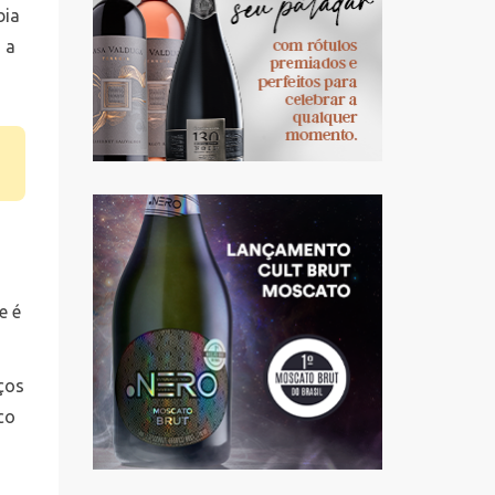
bia
a a
e é
ços
co