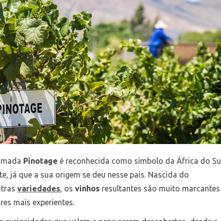
amada
Pinotage
é reconhecida como símbolo da África do Sul
te, já que a sua origem se deu nesse país. Nascida do
utras
variedades
, os
vinhos
resultantes são muito marcantes
res mais experientes.