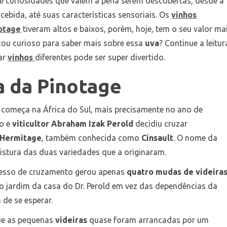
 de curiosidades que valem a pena serem descobertas, desde a
ebida, até suas características sensoriais. Os
vinhos
otage
tiveram altos e baixos, porém, hoje, tem o seu valor ma
cou curioso para saber mais sobre essa
uva
? Continue a leitur
ar
vinhos
diferentes pode ser super divertido.
a da Pinotage
e
começa na África do Sul, mais precisamente no ano de
o e
viticultor Abraham Izak Perold
decidiu cruzar
Hermitage
, também conhecida como
Cinsault
. O nome da
stura das duas variedades que a originaram.
esso de cruzamento gerou apenas
quatro mudas de videira
o jardim da casa do Dr. Perold em vez das dependências da
 de se esperar.
que as pequenas
videiras
quase foram arrancadas por um