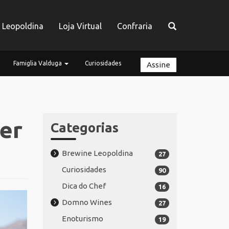
a Leopoldina
Loja Virtual
Confraria
Famiglia Valduga
Curiosidades
Assine
er
Categorias
Brewine Leopoldina
27
Curiosidades
90
Dica do Chef
16
Domno Wines
27
Enoturismo
19