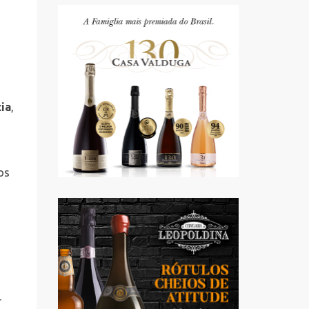
ia
,
os
r