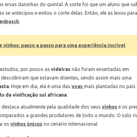
 as ervas daninhas do quintal. A sorte foi que um aluno que sa
as se antecipou e evitou o corte delas. Então, ele as levou par
lenbosch
.
 vinhos: passo a passo para uma experiência incrível
 estudos, por pouco as
videiras
não foram enxertadas em
e, descobriram que estavam doentes, sendo assim mais uma
asta
. Hoje em dia, ela é uma das
uvas
mais plantadas no país 
o da vinificação sul africana
.
 se destaca atualmente pela qualidade dos seus
vinhos
e os pre
comparados a grandes produtores de todo o mundo. O solo ri
na os
vinhos únicos
no cenário internacional.