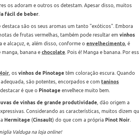
res os adoram e outros os detestam. Apesar disso, muitos
a fácil de beber
.
e destaca são os seus aromas um tanto "exóticos". Embora
 notas de frutas vermelhas, também pode resultar em
vinhos
 e alcaçuz, e, além disso, conforme o
envelhecimento
, é
de manga, banana e
chocolate
. Pois é! Manga e banana. Por es
Noir
, os
vinhos de Pinotage
têm coloração escura. Quando
 adequada, são potentes, encorpados e com
taninos
 destacar é que o
Pinotage
envelhece muito bem.
m
uvas de vinhas de grande produtividade
, dão origem a
expressivas. Considerando as características, muitos dizem q
 a
Hermitage
(
Cinsault
) do que com a própria
Pinot Noir
.
iglia Valduga na loja online!