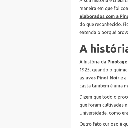
A sua história é cheia
maneira em que foi conc
elaborados com a Pin
do que reconhecido. Fi
entenda o porquê prov
A históri
A história da
Pinotag
1925, quando o químic
as
uvas Pinot Noir
e a
casta também é uma mi
Dizem que todo o proc
que foram cultivadas n
Universidade, como era
Outro fato curioso é 