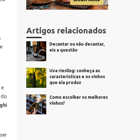
Artigos relacionados
s
Decantar ou não decantar,
e
eis a questão
Uva riesling: conheça as
características e os vinhos
que ela produz
o
e
 do
Como escolher os melhores
vinhos?
ghi
ser