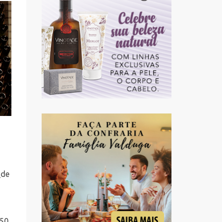
s
de
m
 50