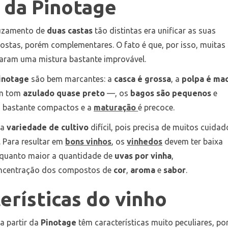
o da Pinotage
ruzamento de
duas castas
tão distintas era unificar as suas
ostas, porém complementares. O fato é que, por isso, muitas
haram uma mistura bastante improvável.
inotage
são bem marcantes: a
casca é grossa
, a
polpa é mac
m tom
azulado quase preto
—, os
bagos são pequenos
e
 bastante compactos e a
maturação
é precoce.
ma
variedade de cultivo
difícil, pois precisa de muitos cuidad
 Para resultar em
bons vinhos
, os
vinhedos
devem ter baixa
 quanto maior a quantidade de
uvas por vinha
,
oncentração dos compostos de
cor
,
aroma
e
sabor
.
erísticas do vinho
a partir da
Pinotage
têm características muito peculiares, po