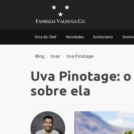
Dica do Chef
Novidades
Enoturismo
Domno
Blog
Uvas
Uva Pinotage
Uva Pinotage: o
sobre ela