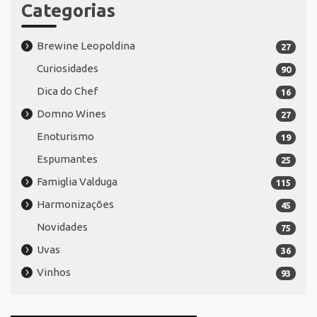
Categorias
Brewine Leopoldina
27
Curiosidades
90
Dica do Chef
16
Domno Wines
27
Enoturismo
19
Espumantes
25
Famiglia Valduga
115
Harmonizações
45
Novidades
75
Uvas
36
Vinhos
93