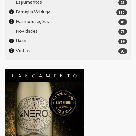
Espumantes
25
Famiglia Valduga
115
Harmonizações
45
Novidades
75
Uvas
36
Vinhos
93