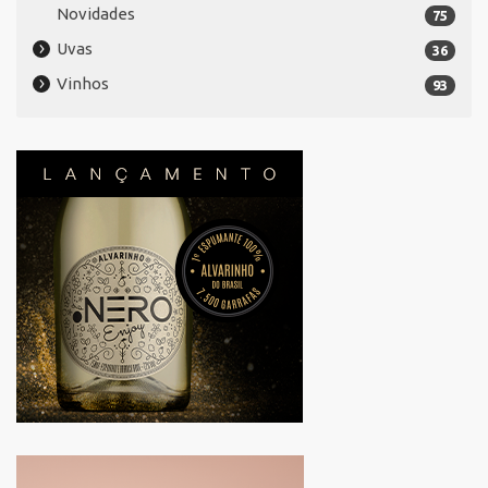
Novidades
75
Uvas
36
Vinhos
93