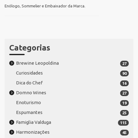
Enólogo, Sommelier e Embaixador da Marca.
Categorias
Brewine Leopoldina
27
Curiosidades
90
Dica do Chef
16
Domno Wines
27
Enoturismo
19
Espumantes
25
Famiglia Valduga
115
Harmonizações
45