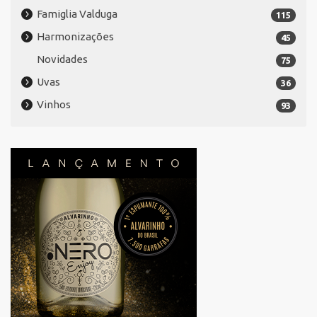
Famiglia Valduga
115
Harmonizações
45
Novidades
75
Uvas
36
Vinhos
93