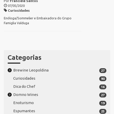
Por
Franciele Santos
07/05/2020
Curiosidades
Enóloga/Sommelier e Embaixadora do Grupo
Famiglia Valduga
Categorias
Brewine Leopoldina
27
Curiosidades
90
Dica do Chef
16
Domno Wines
27
Enoturismo
19
Espumantes
25