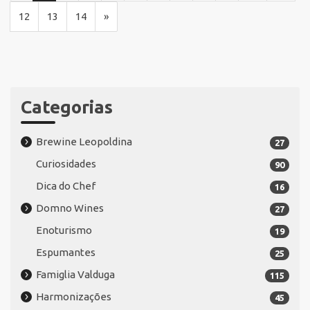
12
13
14
»
Categorias
Brewine Leopoldina
27
Curiosidades
90
Dica do Chef
16
Domno Wines
27
Enoturismo
19
Espumantes
25
Famiglia Valduga
115
Harmonizações
45