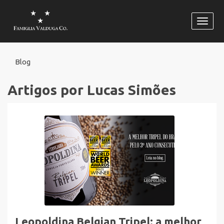
Habili
naveg
Blog
Artigos por Lucas Simões
Leopoldina Belgian Tripel: a melhor