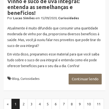
Vinho e suco de uva integral:
entenda as semelhanças e
benefícios!
Por
Lucas Simões
em 15/09/2020,
Curiosidades
Atualmente é muito difundido que consumir uma quantidade
moderada de vinho por dia, proporciona diversos benefícios à
saúde. Mas, você já ouviu falar nos proveitos que pode tirar do
suco de uva integral?
Em vista disso, preparamos esse material para que você saiba
tudo sobre o suco de uva integral e entenda como ele pode
oferecer benefícios para o seu dia a dia. Confira!
Blog
,
Curiosidades
Continuar lendo
(current)
«
1
2
3
4
5
6
7
8
9
10
11