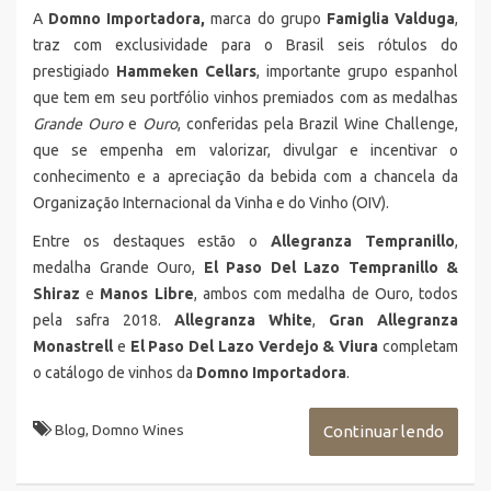
A
Domno Importadora,
marca do grupo
Famiglia Valduga
,
traz com exclusividade para o Brasil seis rótulos do
prestigiado
Hammeken Cellars
, importante grupo espanhol
que tem em seu portfólio vinhos premiados com as medalhas
Grande Ouro
e
Ouro
, conferidas pela Brazil Wine Challenge,
que se empenha em valorizar, divulgar e incentivar o
conhecimento e a apreciação da bebida com a chancela da
Organização Internacional da Vinha e do Vinho (OIV).
Entre os destaques estão o
Allegranza Tempranillo
,
medalha Grande Ouro,
El Paso Del Lazo Tempranillo &
Shiraz
e
Manos Libre
, ambos com medalha de Ouro, todos
pela safra 2018.
Allegranza White
,
Gran Allegranza
Monastrell
e
El Paso Del Lazo Verdejo & Viura
completam
o catálogo de vinhos da
Domno Importadora
.
Blog
,
Domno Wines
Continuar lendo