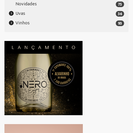
Novidades
75
Uvas
36
Vinhos
93