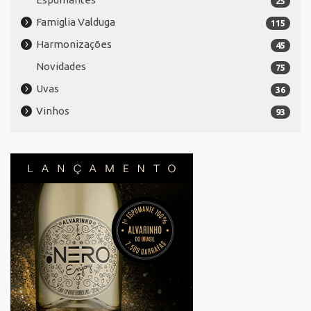
25
Famiglia Valduga
115
Harmonizações
45
Novidades
75
Uvas
36
Vinhos
93