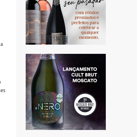
da
a
ses