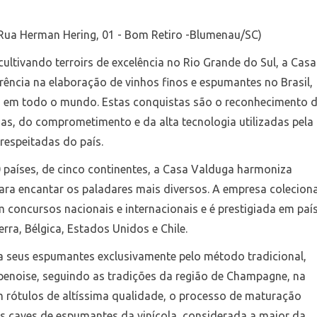
(Rua Herman Hering, 01 - Bom Retiro -Blumenau/SC)
ultivando terroirs de excelência no Rio Grande do Sul, a Casa
rência na elaboração de vinhos finos e espumantes no Brasil,
 em todo o mundo. Estas conquistas são o reconhecimento 
as, do comprometimento e da alta tecnologia utilizadas pela
respeitadas do país.
 países, de cinco continentes, a Casa Valduga harmoniza
para encantar os paladares mais diversos. A empresa colecion
 concursos nacionais e internacionais e é prestigiada em paí
ra, Bélgica, Estados Unidos e Chile.
a seus espumantes exclusivamente pelo método tradicional,
noise, seguindo as tradições da região de Champagne, na
em rótulos de altíssima qualidade, o processo de maturação
s caves de espumantes da vinícola, considerada a maior da