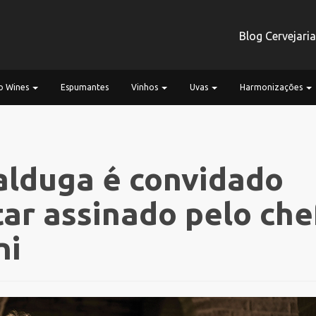
Blog Cervejari
 Wines
Espumantes
Vinhos
Uvas
Harmonizações
alduga é convidado
tar assinado pelo che
ni