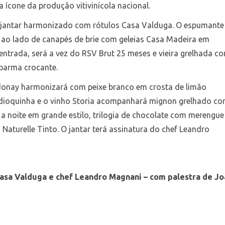
ia ícone da produção vitivinícola nacional.
 jantar harmonizado com rótulos Casa Valduga. O espumante
e ao lado de canapés de brie com geleias Casa Madeira em
 entrada, será a vez do RSV Brut 25 meses e vieira grelhada c
parma crocante.
rdonay harmonizará com peixe branco em crosta de limão
andioquinha e o vinho Storia acompanhará mignon grelhado c
r a noite em grande estilo, trilogia de chocolate com merengue
o Naturelle Tinto. O jantar terá assinatura do chef Leandro
asa Valduga e chef Leandro Magnani – com palestra de J