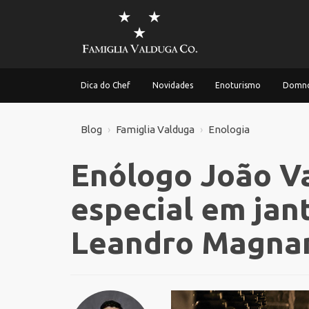
Dica do Chef
Novidades
Enoturismo
Domno
Blog
Famiglia Valduga
Enologia
Enólogo João V
especial em jan
Leandro Magna