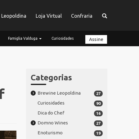
a Leopoldina
Loja Virtual
Confraria
Famiglia Valduga
Curiosidades
Assine
Categorias
f
Brewine Leopoldina
27
Curiosidades
90
Dica do Chef
16
Domno Wines
27
Enoturismo
19