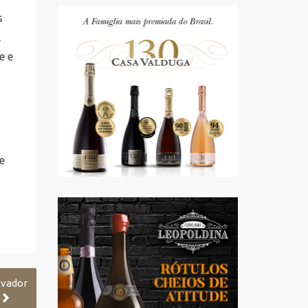
s
,
e e
e
lvador