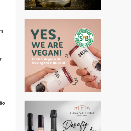
om
om
oão