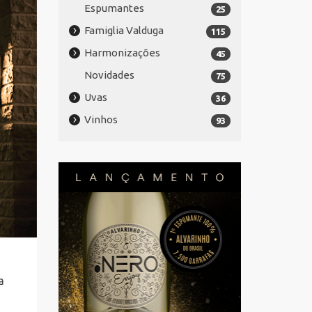
Espumantes
25
Famiglia Valduga
115
Harmonizações
45
Novidades
75
Uvas
36
Vinhos
93
a